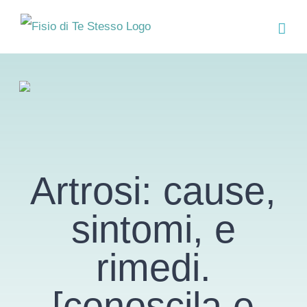
Salta
al
contenuto
Artrosi: cause,
sintomi, e
rimedi.
[conoscila e