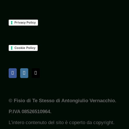
Privacy Policy
Cookie Policy
© Fisio di Te Stesso di Antongiulio Vernacchio.
P.IVA 08526510964.
L’intero contenuto del sito è coperto da copyright.