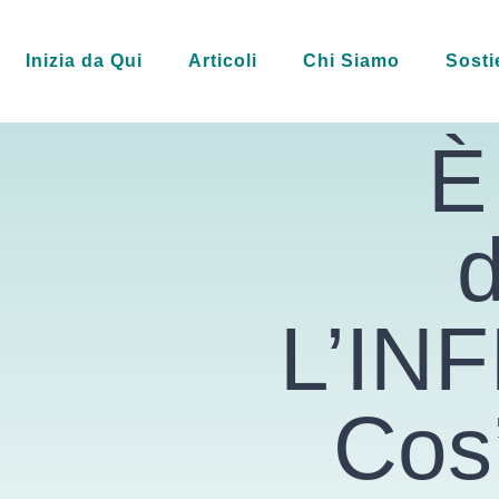
Inizia da Qui
Articoli
Chi Siamo
Sosti
È
L’IN
Cos