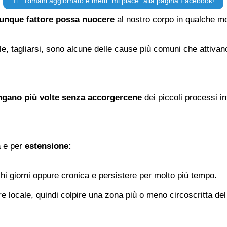
Rimani aggiornato e metti “mi piace” alla pagina Facebook!
unque fattore possa nuocere
al nostro corpo in qualche mo
le, tagliarsi, sono alcune delle cause più comuni che attiva
engano più volte senza accorgercene
dei piccoli processi i
a
e per
estensione:
i giorni oppure cronica e persistere per molto più tempo.
 locale, quindi colpire una zona più o meno circoscritta de